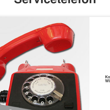
Ko
Wi