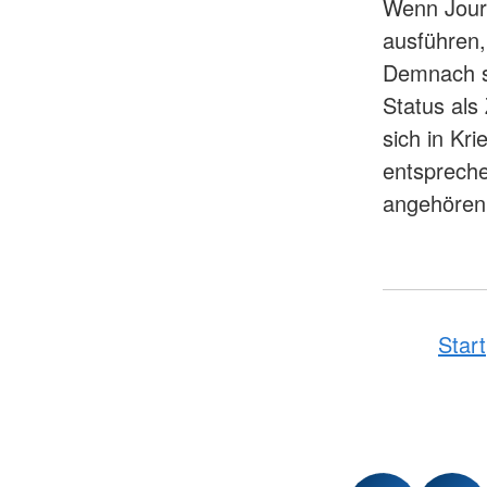
Wenn Journ
ausführen, 
Demnach si
Status als 
sich in Kr
entspreche
angehören, 
Start