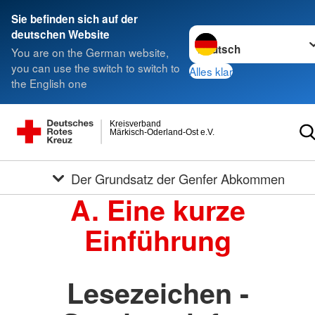
Sie befinden sich auf der
Sprache wechseln zu
deutschen Website
You are on the German website,
you can use the switch to switch to
Alles klar
the English one
Kreisverband
Märkisch-Oderland-Ost e.V.
Der Grundsatz der Genfer Abkommen
A. Eine kurze
Einführung
Lesezeichen -