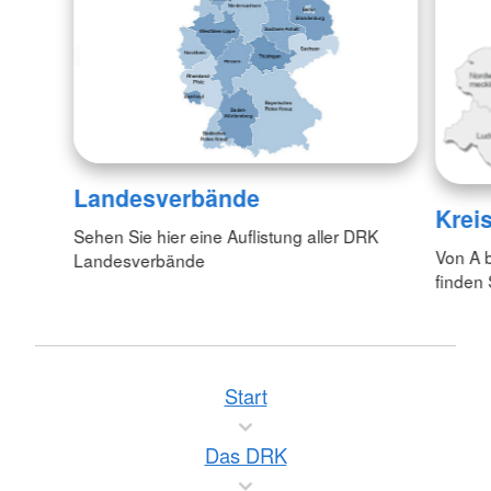
Landesverbände
Krei
Sehen Sie hier eine Auflistung aller DRK
Von A 
Landesverbände
finden 
Start
Das DRK