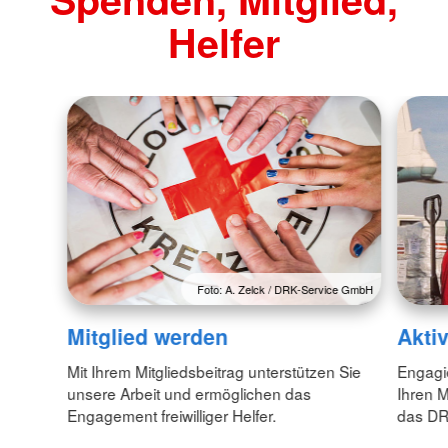
Helfer
Foto: A. Zelck / DRK-Service GmbH
Akti
Mitglied werden
Engagi
Mit Ihrem Mitgliedsbeitrag unterstützen Sie
Ihren M
unsere Arbeit und ermöglichen das
das DR
Engagement freiwilliger Helfer.