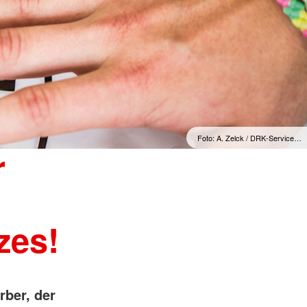
Foto: A. Zelck / DRK-Service…
r
zes!
rber, der