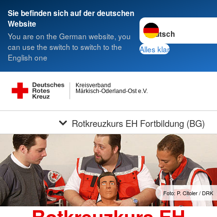
Sie befinden sich auf der deutschen
Sprache wechseln zu
Website
You are on the German website, you
can use the switch to switch to the
Alles klar
English one
Kreisverband
Märkisch-Oderland-Ost e.V.
Rotkreuzkurs EH Fortbildung (BG)
Foto: P. Citoler / DRK
Rotkreuzkurs EH