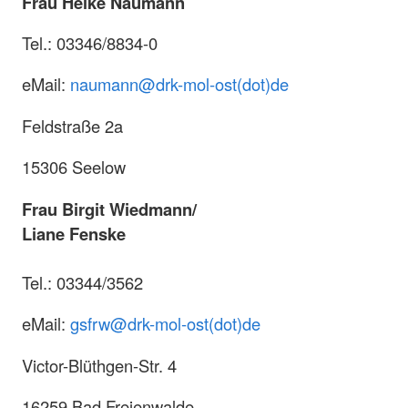
Frau Heike Naumann
Tel.: 03346/8834-0
eMail:
naumann@drk-mol-ost(dot)de
Feldstraße 2a
15306 Seelow
Frau Birgit Wiedmann/
Liane Fenske
Tel.: 03344/3562
eMail:
gsfrw@drk-mol-ost(dot)de
Victor-Blüthgen-Str. 4
16259 Bad Freienwalde