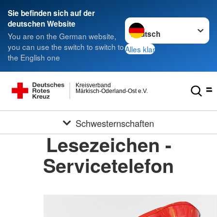
Sie befinden sich auf der
Sprache wechseln zu
deutschen Website
You are on the German website,
you can use the switch to switch to
Alles klar
the English one
Kreisverband
Märkisch-Oderland-Ost e.V.
Schwesternschaften
Lesezeichen -
Servicetelefon