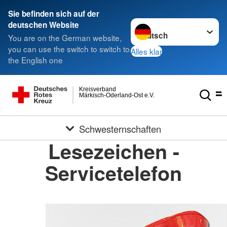
Sie befinden sich auf der
Sprache wechseln zu
deutschen Website
You are on the German website,
you can use the switch to switch to
Alles klar
the English one
Kreisverband
Märkisch-Oderland-Ost e.V.
Schwesternschaften
Lesezeichen -
Servicetelefon