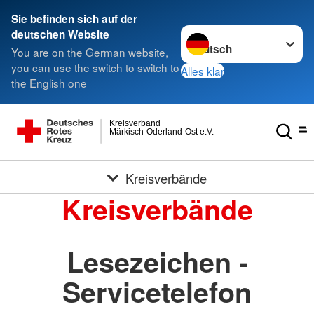
Sie befinden sich auf der
Sprache wechseln zu
deutschen Website
You are on the German website,
you can use the switch to switch to
Alles klar
the English one
Kreisverband
Märkisch-Oderland-Ost e.V.
Kreisverbände
Kreisverbände
Lesezeichen -
Servicetelefon