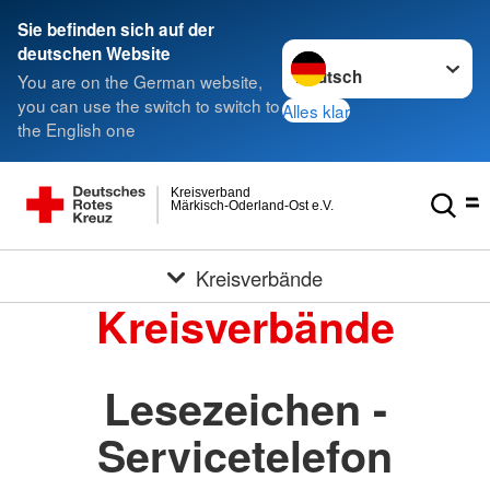
Sie befinden sich auf der
Sprache wechseln zu
deutschen Website
You are on the German website,
you can use the switch to switch to
Alles klar
the English one
Kreisverband
Märkisch-Oderland-Ost e.V.
Kreisverbände
Kreisverbände
Lesezeichen -
Servicetelefon