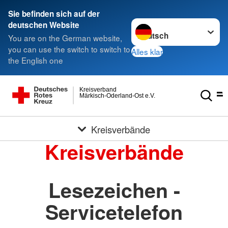
Sie befinden sich auf der
Sprache wechseln zu
deutschen Website
You are on the German website,
you can use the switch to switch to
Alles klar
the English one
Kreisverband
Märkisch-Oderland-Ost e.V.
Kreisverbände
Kreisverbände
Lesezeichen -
Servicetelefon